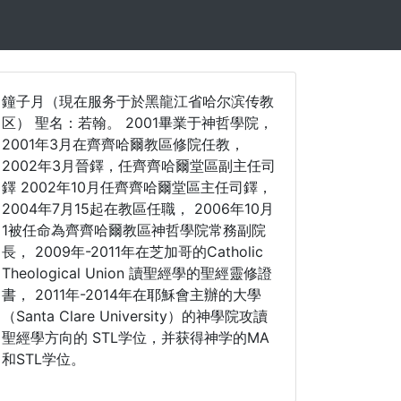
鐘子月（現在服务于於黑龍江省哈尔滨传教
区） 聖名：若翰。 2001畢業于神哲學院，
2001年3月在齊齊哈爾教區修院任教，
2002年3月晉鐸，任齊齊哈爾堂區副主任司
鐸 2002年10月任齊齊哈爾堂區主任司鐸，
2004年7月15起在教區任職， 2006年10月
1被任命為齊齊哈爾教區神哲學院常務副院
長， 2009年-2011年在芝加哥的Catholic
Theological Union 讀聖經學的聖經靈修證
書， 2011年-2014年在耶穌會主辦的大學
（Santa Clare University）的神學院攻讀
聖經學方向的 STL学位，并获得神学的MA
和STL学位。