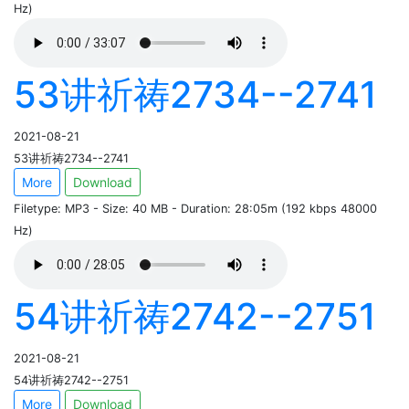
Hz)
53讲祈祷2734--2741
2021-08-21
53讲祈祷2734--2741
More
Download
Filetype: MP3 - Size: 40 MB - Duration: 28:05m (192 kbps 48000
Hz)
54讲祈祷2742--2751
2021-08-21
54讲祈祷2742--2751
More
Download