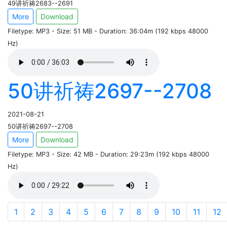
49讲祈祷2683--2691
More
Download
Filetype: MP3 - Size: 51 MB - Duration: 36:04m (192 kbps 48000
Hz)
50讲祈祷2697--2708
2021-08-21
50讲祈祷2697--2708
More
Download
Filetype: MP3 - Size: 42 MB - Duration: 29:23m (192 kbps 48000
Hz)
1
2
3
4
5
6
7
8
9
10
11
12