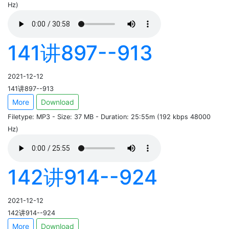
Hz)
141讲897--913
2021-12-12
141讲897--913
More
Download
Filetype: MP3 - Size: 37 MB - Duration: 25:55m (192 kbps 48000
Hz)
142讲914--924
2021-12-12
142讲914--924
More
Download