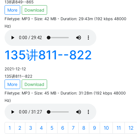
138讲849--865
More
Download
Filetype: MP3 - Size: 42 MB - Duration: 29:43m (192 kbps 48000
Hz)
135讲811--822
2021-12-12
135讲811--822
More
Download
Filetype: MP3 - Size: 45 MB - Duration: 31:28m (192 kbps 48000
Hz)
1
2
3
4
5
6
7
8
9
10
11
12