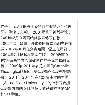
鐘子月（現在服务于於黑龍江省哈尔滨传教
区） 聖名：若翰。 2001畢業于神哲學院，
2001年3月在齊齊哈爾教區修院任教，
2002年3月晉鐸，任齊齊哈爾堂區副主任司
鐸 2002年10月任齊齊哈爾堂區主任司鐸，
2004年7月15起在教區任職， 2006年10月
1被任命為齊齊哈爾教區神哲學院常務副院
長， 2009年-2011年在芝加哥的Catholic
Theological Union 讀聖經學的聖經靈修證
書， 2011年-2014年在耶穌會主辦的大學
（Santa Clare University）的神學院攻讀
聖經學方向的 STL学位，并获得神学的MA
和STL学位。