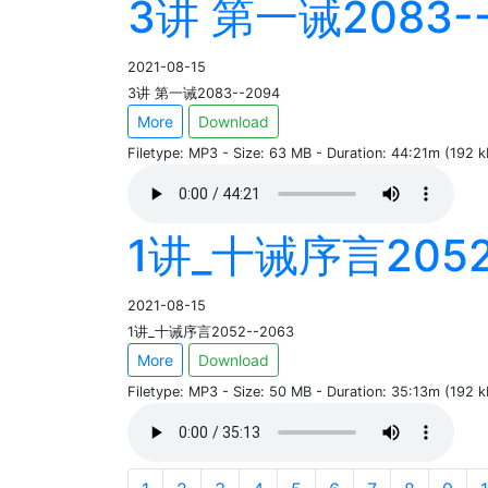
3讲 第一诫2083--
2021-08-15
3讲 第一诫2083--2094
More
Download
Filetype: MP3 - Size: 63 MB - Duration: 44:21m (192 
1讲_十诫序言2052
2021-08-15
1讲_十诫序言2052--2063
More
Download
Filetype: MP3 - Size: 50 MB - Duration: 35:13m (192 