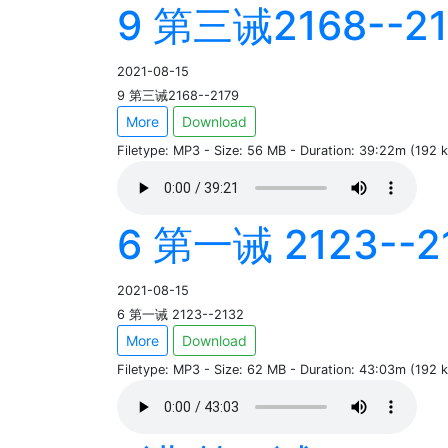
9 第三诫2168--21
2021-08-15
9 第三诫2168--2179
More
Download
Filetype: MP3 - Size: 56 MB - Duration: 39:22m (192
6 第一诫 2123--2
2021-08-15
6 第一诫 2123--2132
More
Download
Filetype: MP3 - Size: 62 MB - Duration: 43:03m (192