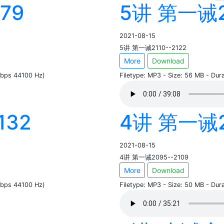
79
5讲 第一诫21
2021-08-15
5讲 第一诫2110--2122
More
Download
 kbps 44100 Hz)
Filetype: MP3 - Size: 56 MB - Du
132
4讲 第一诫2
2021-08-15
4讲 第一诫2095--2109
More
Download
 kbps 44100 Hz)
Filetype: MP3 - Size: 50 MB - Du