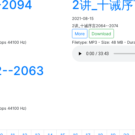
2094
2讲_十诫序言
2021-08-15
2讲_十诫序言2064--2074
More
Download
kbps 44100 Hz)
Filetype: MP3 - Size: 48 MB - Du
--2063
kbps 44100 Hz)